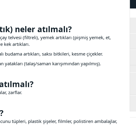
ık) neler atılmalı?
y telvesi (filtreli), yemek artıkları (pişmiş yemek, et,
 kek artıkları.
ı budama artıkları, saksı bitkileri, kesme çiçekler.
an yatakları (talaş/saman karışımından yapılmış).
atılmalı?
ar, zarflar.
?
unu tüpleri, plastik şişeler, filmler, polistiren ambalajlar,