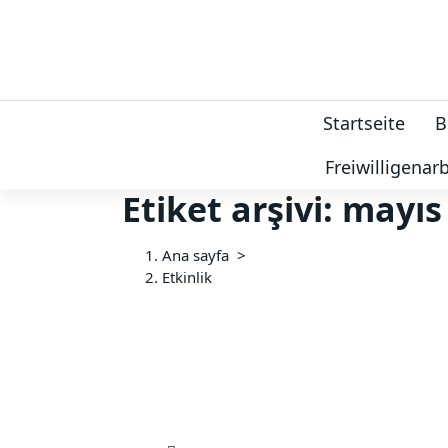
İ
ç
e
r
i
ğ
Startseite
B
e
g
Freiwilligenarb
e
Etiket arşivi: mayıs
ç
Ana sayfa
>
Etkinlik