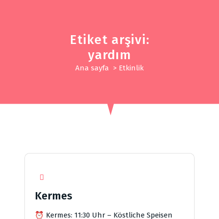
İ
ç
e
Etiket arşivi:
r
i
yardım
ğ
Ana sayfa
>
Etkinlik
e
g
e
ç
Kermes
⏰ Kermes: 11:30 Uhr – Köstliche Speisen