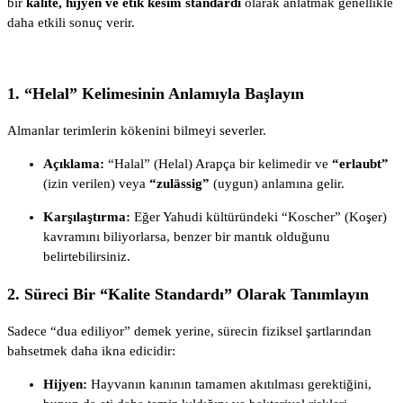
bir
kalite, hijyen ve etik kesim standardı
olarak anlatmak genellikle
daha etkili sonuç verir.
1. “Helal” Kelimesinin Anlamıyla Başlayın
Almanlar terimlerin kökenini bilmeyi severler.
Açıklama:
“Halal” (Helal) Arapça bir kelimedir ve
“erlaubt”
(izin verilen) veya
“zulässig”
(uygun) anlamına gelir.
Karşılaştırma:
Eğer Yahudi kültüründeki “Koscher” (Koşer)
kavramını biliyorlarsa, benzer bir mantık olduğunu
belirtebilirsiniz.
2. Süreci Bir “Kalite Standardı” Olarak Tanımlayın
Sadece “dua ediliyor” demek yerine, sürecin fiziksel şartlarından
bahsetmek daha ikna edicidir:
Hijyen:
Hayvanın kanının tamamen akıtılması gerektiğini,