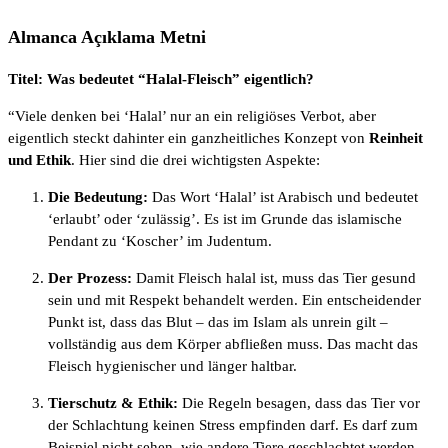
Almanca Açıklama Metni
Titel: Was bedeutet “Halal-Fleisch” eigentlich?
“Viele denken bei ‘Halal’ nur an ein religiöses Verbot, aber
eigentlich steckt dahinter ein ganzheitliches Konzept von
Reinheit
und Ethik
. Hier sind die drei wichtigsten Aspekte:
Die Bedeutung:
Das Wort ‘Halal’ ist Arabisch und bedeutet
‘erlaubt’ oder ‘zulässig’. Es ist im Grunde das islamische
Pendant zu ‘Koscher’ im Judentum.
Der Prozess:
Damit Fleisch halal ist, muss das Tier gesund
sein und mit Respekt behandelt werden. Ein entscheidender
Punkt ist, dass das Blut – das im Islam als unrein gilt –
vollständig aus dem Körper abfließen muss. Das macht das
Fleisch hygienischer und länger haltbar.
Tierschutz & Ethik:
Die Regeln besagen, dass das Tier vor
der Schlachtung keinen Stress empfinden darf. Es darf zum
Beispiel nicht sehen, wie andere Tiere geschlachtet werden,