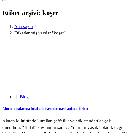
Etiket arşivi: koşer
Ana sayfa
>
Etiketlenmiş yazılar "koşer"
Blog
Alman dostlarıma helal et kavramını nasıl anlatabilirim?
Alman kültüründe kurallar, şeffaflık ve etik standartlar çok
önemlidir. “Helal” kavramını sadece “dini bir yasak” olarak değil,