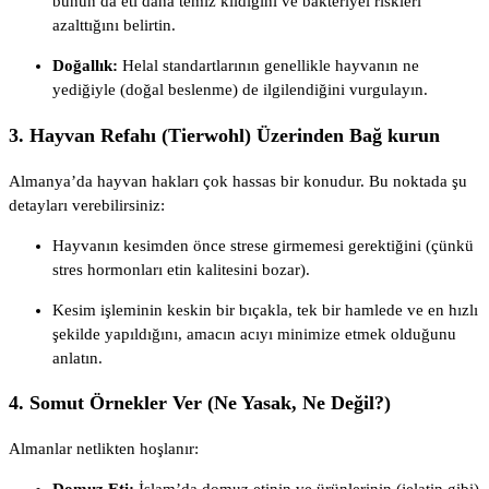
bunun da eti daha temiz kıldığını ve bakteriyel riskleri
azalttığını belirtin.
Doğallık:
Helal standartlarının genellikle hayvanın ne
yediğiyle (doğal beslenme) de ilgilendiğini vurgulayın.
3. Hayvan Refahı (Tierwohl) Üzerinden Bağ kurun
Almanya’da hayvan hakları çok hassas bir konudur. Bu noktada şu
detayları verebilirsiniz:
Hayvanın kesimden önce strese girmemesi gerektiğini (çünkü
stres hormonları etin kalitesini bozar).
Kesim işleminin keskin bir bıçakla, tek bir hamlede ve en hızlı
şekilde yapıldığını, amacın acıyı minimize etmek olduğunu
anlatın.
4. Somut Örnekler Ver (Ne Yasak, Ne Değil?)
Almanlar netlikten hoşlanır:
Domuz Eti:
İslam’da domuz etinin ve ürünlerinin (jelatin gibi)