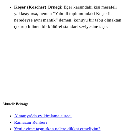
Koşer (Koscher) Örneği:
Eğer karşındaki kişi mesafeli
yaklaşıyorsa, hemen “Yahudi toplumundaki Koşer ile
neredeyse aynı mantık” demen, konuyu bir tabu olmaktan
çıkarıp bilinen bir kültürel standart seviyesine taşır.
Aktuelle Beiträge
Almanya’da ev kiralama süreci
Ramazan Rehberi
Yeni evime taşınırken nelere dikkat etmeliyim?