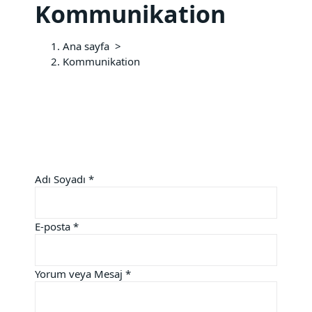
Kommunikation
İ
ç
e
Ana sayfa
>
r
Kommunikation
i
ğ
e
g
e
ç
Adı Soyadı
*
Mesaj
E-posta
*
E-
posta
Yorum
Yorum veya Mesaj
*