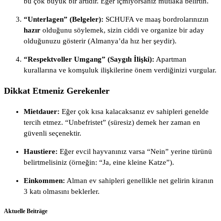
bu çok büyük bir artıdır. Eğer içmiyorsanız mutlaka belirtin.
“Unterlagen” (Belgeler):
SCHUFA ve maaş bordrolarınızın
hazır
olduğunu söylemek, sizin ciddi ve organize bir aday
olduğunuzu gösterir (Almanya’da hız her şeydir).
“Respektvoller Umgang” (Saygılı İlişki):
Apartman
kurallarına ve komşuluk ilişkilerine önem verdiğinizi vurgular.
Dikkat Etmeniz Gerekenler
Mietdauer:
Eğer çok kısa kalacaksanız ev sahipleri genelde
tercih etmez. “Unbefristet” (süresiz) demek her zaman en
güvenli seçenektir.
Haustiere:
Eğer evcil hayvanınız varsa “Nein” yerine türünü
belirtmelisiniz (örneğin: “Ja, eine kleine Katze”).
Einkommen:
Alman ev sahipleri genellikle net gelirin kiranın
3 katı olmasını beklerler.
Aktuelle Beiträge