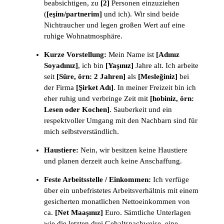
beabsichtigen, zu
[2]
Personen einzuziehen
(
[eşim/partnerim]
und ich). Wir sind beide
Nichtraucher und legen großen Wert auf eine
ruhige Wohnatmosphäre.
Kurze Vorstellung:
Mein Name ist
[Adınız
Soyadınız]
, ich bin
[Yaşınız]
Jahre alt. Ich arbeite
seit
[Süre, örn: 2 Jahren]
als
[Mesleğiniz]
bei
der Firma
[Şirket Adı]
. In meiner Freizeit bin ich
eher ruhig und verbringe Zeit mit
[hobiniz, örn:
Lesen oder Kochen]
. Sauberkeit und ein
respektvoller Umgang mit den Nachbarn sind für
mich selbstverständlich.
Haustiere:
Nein, wir besitzen keine Haustiere
und planen derzeit auch keine Anschaffung.
Feste Arbeitsstelle / Einkommen:
Ich verfüge
über ein unbefristetes Arbeitsverhältnis mit einem
gesicherten monatlichen Nettoeinkommen von
ca.
[Net Maaşınız]
Euro. Sämtliche Unterlagen
wie die letzten drei Gehaltsnachweise, eine