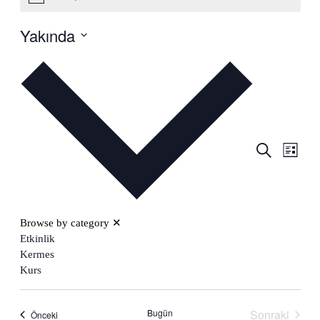
Yakında
Tarih
seç.
Etkinl
Etkinlikle
Ara
Liste
görün
arama
gezi
ve
görünüml
Browse by category
✕
Etkinlik
gezinme
Kermes
Kurs
Bugün
Sonraki
Etkinlikler
Önceki