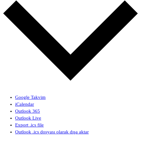
Google Takvim
iCalendar
Outlook 365
Outlook Live
Export .ics file
Outlook .ics dosyası olarak dışa aktar